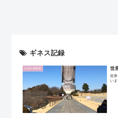
ギネス記録
世
お悩み相談室
世界
いま