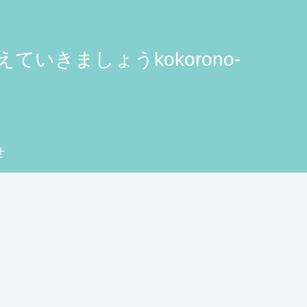
きましょうkokorono-
せ