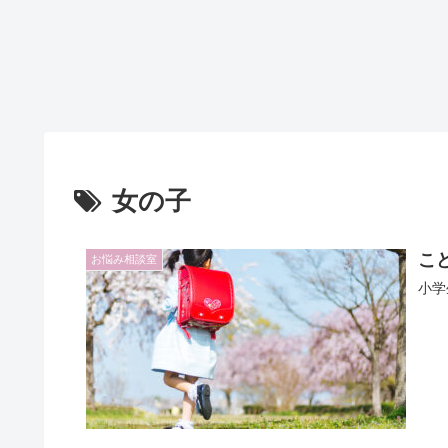
女の子
こ
お悩み相談室
小学