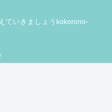
きましょうkokorono-
せ