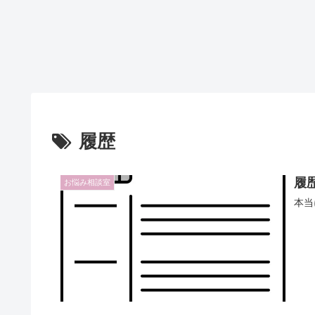
履歴
履
お悩み相談室
本当