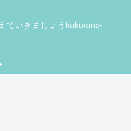
きましょうkokorono-
せ