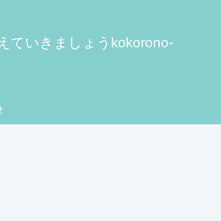
きましょうkokorono-
せ