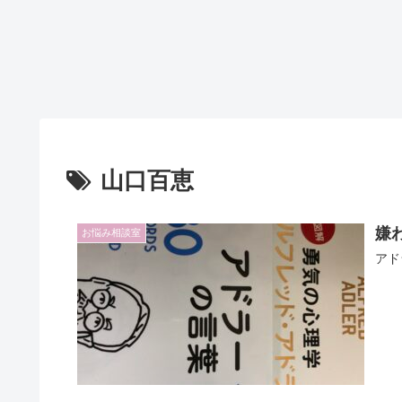
山口百恵
嫌
お悩み相談室
アド