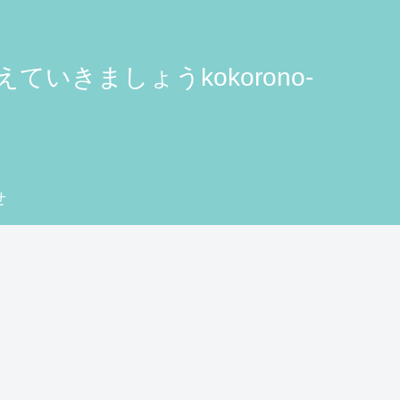
きましょうkokorono-
せ