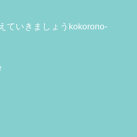
きましょうkokorono-
せ