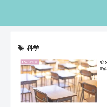
科学
心
お悩み相談室
正解