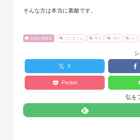
そんな方は本当に素敵です。
お悩み相談室
さかなくん
幸せ
弱さ
心
シ
X
Pocket
弘を