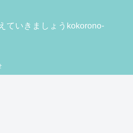
きましょうkokorono-
せ