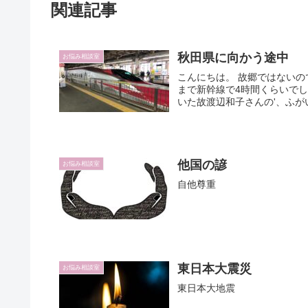
関連記事
秋田県に向かう途中
お悩み相談室
こんにちは。 故郷ではない
まで新幹線で4時間くらいで
いた故渡辺和子さんの'、ふが
他国の諺
お悩み相談室
自他尊重
東日本大震災
お悩み相談室
東日本大地震