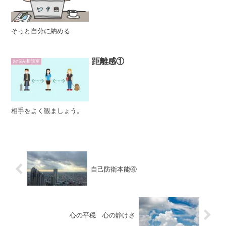
そっと自分に納める
距離感①
お悩み相談室
相手をよく観ましょう。
自己防衛本能④
心の平穏 心の静けさ