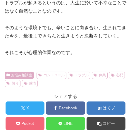
トラブルが起きるというのは、人生に於いて不幸なことで
はなく自然なことなのです。
そのような環境下でも、辛いことに向き合い、生まれてき
た今を、最後まできちんと生きようと決断をしていく。
それこそが心理的偉業なのです。
お悩み相談室
コントロール
トラブル
偉業
心配
怒り
感情
シェアする
X
Facebook
はてブ
Pocket
LINE
コピー