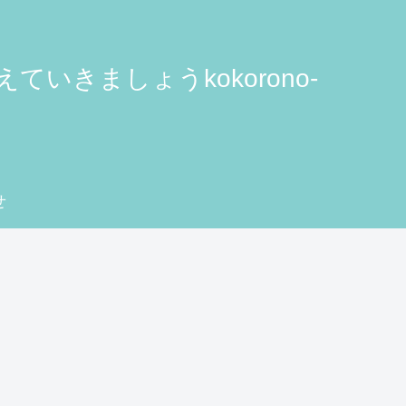
きましょうkokorono-
せ