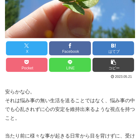
X
Facebook
はてブ
Pocket
LINE
コピー
2023.05.21
安らかな心。
それは悩み事の無い生活を送ることではなく、悩み事の中
でも心乱されずに心の安定を維持出来るような視点を持つ
こと。
当たり前に様々な事が起きる日常から目を背けずに、受け