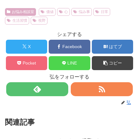
お悩み相談室
価値
心
悩み事
日常
生活習慣
視野
シェアする
X
Facebook
はてブ
Pocket
LINE
コピー
弘をフォローする
弘
関連記事