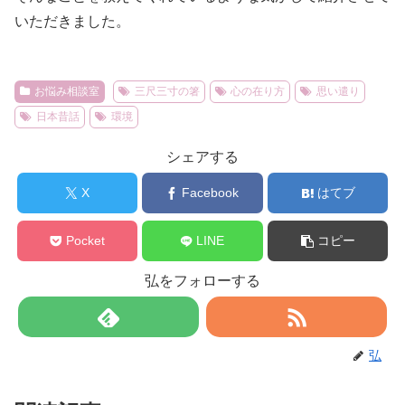
いただきました。
お悩み相談室
三尺三寸の箸
心の在り方
思い遣り
日本昔話
環境
シェアする
X
Facebook
はてブ
Pocket
LINE
コピー
弘をフォローする
弘