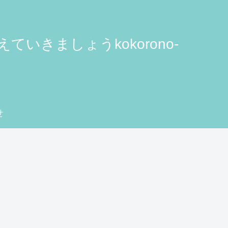
きましょうkokorono-
せ