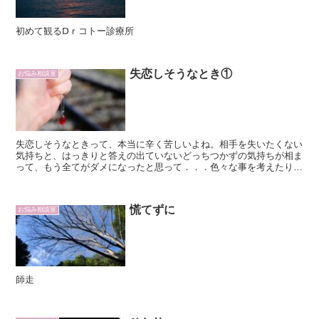
初めて観るⅮｒコトー診療所
失恋しそうなとき①
お悩み相談室
失恋しそうなときって、本当に辛く苦しいよね。相手を失いたくない
気持ちと、はっきりと答えの出ていないどっちつかずの気持ちが相ま
って、もう全てがダメになったと思って．．．色々な事を考えたり行
動してみたりもするけれども、先ずは、先ずは今自分は冷静...
慌てずに
お悩み相談室
師走